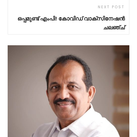
NEXT POST
ഒപ്പമുണ്ട് എംപി! കോവിഡ് വാക്‌സിനേഷൻ
ചലഞ്ച്