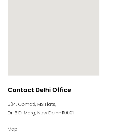
Contact Delhi Office
google maps embed zoom
504, Gomati, MS Flats,
Dr. B.D. Marg, New Delhi-110001
Map: