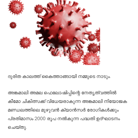
ദുരിത കാലത്ത് കൈത്താങ്ങായി നമ്മുടെ നാടും.
അങ്കമാലി അമല ഫെലോഷിപ്പിന്റെ നേതൃത്വത്തിൽ
കീമോ ചികിത്സക്ക് വിധേയരാകുന്ന അങ്കമാലി നിയോജക
മണ്ഡലത്തിലെ മുഴുവൻ ക്യാൻസർ രോഗികൾക്കും
പ്രതിമാസം 2000 രൂപ നൽകുന്ന പദ്ധതി ഉദ്ഘാടനം
ചെയ്തു.