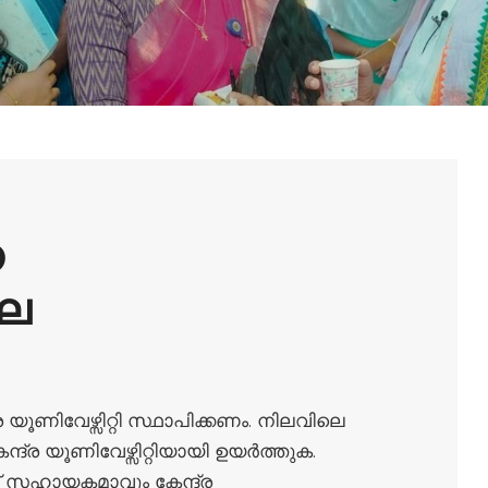
ത
ല
യൂണിവേഴ്സിറ്റി സ്ഥാപിക്കണം. നിലവിലെ
്ര യൂണിവേഴ്സിറ്റിയായി ഉയർത്തുക.
് സഹായകമാവും കേന്ദ്ര