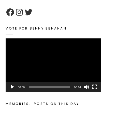
google maps embed zoom
VOTE FOR BENNY BEHANAN
Video
Player
00:00
00:14
MEMORIES.. POSTS ON THIS DAY