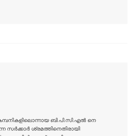
ന കമ്പനികളിലൊന്നായ ബി.പി.സി.എൽ നെ
ുന്ന സർക്കാർ ശ്രമത്തിനെതിരായി