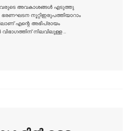
്ടവരുടെ അവകാശങ്ങൾ എടുത്തു
ല ഭരണഘടന നൂറ്റിഇരുപത്തിയാറാം
യിലാണ് എന്റെ അഭിപ്രായം
 വിഭാഗത്തിന് നിലവിലുള്ള …