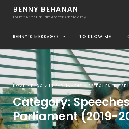
BENNY BEHANAN
Member of Parliament for Chalakudy
BENNY’S MESSAGES
TO KNOW ME
HOME
BLOG
IN PARLIAMENT
SPEECHES IN PAR
Category:
Speeches
Parliament (2019-2