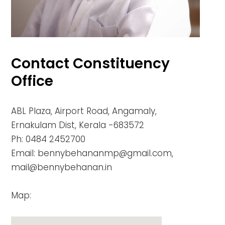
Contact Constituency
Office
ABL Plaza, Airport Road, Angamaly,
Ernakulam Dist, Kerala -683572
Ph: 0484 2452700
Email: bennybehananmp@gmail.com,
mail@bennybehanan.in
Map: