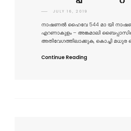
JULY 16, 2019
നാഷണൽ ഹൈവേ 544 മാ യി നാഷണൽ ഹൈ
എറണാകുളം – അങ്കമാലി ബൈപ്പാസിന്
അതിവേഗത്തിലാക്കുക, കൊച്ചി മധു
Continue Reading