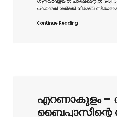
ശൂന്യവേളയിൽ പാർലമെന്റിൽ .#BPCL 
ധനമന്ത്രി ശ്രീമതി നിർമ്മല സീതാരാമന
Continue Reading
എറണാകുളം – അ
ബൈപ്പാസിന്റെ 