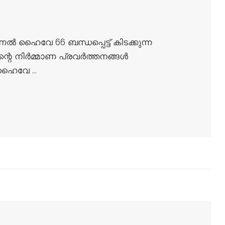
വേ 66 ബന്ധപ്പെട്ട് കിടക്കുന്ന
റെ നിർമ്മാണ പ്രവർത്തനങ്ങൾ
ര ഹൈവേ …