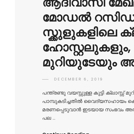
ആദിവാസി മേഖ
മോഡൽ റസി
സ്ക്കുളുകളിലെ ക്
ഹോസ്റ്റലുകളും,
മുറിയുടേയും 
DECEMBER 6, 2019
പന്ത്രണ്ടു വയസ്സുള്ള കുട്ടി ക്ലാസ്സ് 
പാമ്പുകടിച്ചതിൽ വൈദ്യസഹായം ക
മരണപ്പെടുവാൻ ഇടയായ സംഭവം അതീ
പല …