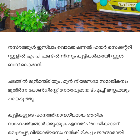
JULY 5, 2023
നസ്രത്തുൾ ഇസ്ലാം വൊക്കേഷണൽ ഹയർ സെക്കന്ററി
സ്ക്കൂളിൽ എം പി ഫണ്ടിൽ നിന്നും കുട്ടികൾക്കായി സ്ക്കൂൾ
ബസ് കൈമാറി.
ചടങ്ങിൽ മുൻമന്ത്രിയും , മുൻ നിയമസഭാ സമാജികനും
മുതിർന്ന കോൺഗ്രസ്സ് നേതാവുമായ ടി.എച്ച്. മസ്തഫയും
പങ്കെടുത്തു.
കുട്ടികളുടെ പഠനത്തിനാവശ്യമായ ഭൗതീക
സാഹചര്യങ്ങൾ ഒരുക്കുക എന്നത് പ്രാഥമികമാണ്.
മെച്ചപ്പെട്ട വിദ്യാഭ്യാസം നൽകി മികച്ച പൗരന്മാരായി