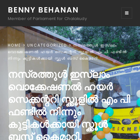
BENNY BEHANAN
Member of Parliament for Chalakudy
HOME
UNCATEGORIZED
നസ്രത്തുൾ ഇസ്ലാം
വൊക്കേഷണൽ ഹയർ സെക്കന്ററി സ്ക്കൂളിൽ എം പി ഫണ്ടിൽ
നിന്നും കുട്ടികൾക്കായി സ്ക്കൂൾ ബസ് കൈമാറി.
നസ്രത്തുൾ ഇസ്ലാം
വൊക്കേഷണൽ ഹയർ
സെക്കന്ററി സ്ക്കൂളിൽ എം പി
ഫണ്ടിൽ നിന്നും
കുട്ടികൾക്കായി സ്ക്കൂൾ
ബസ് കൈമാറി.