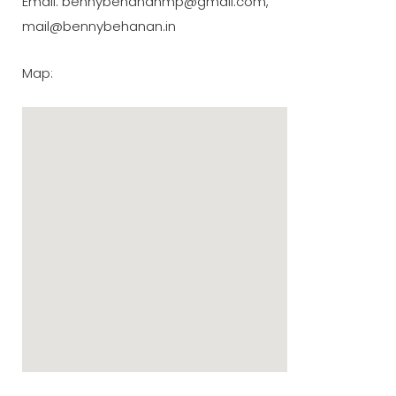
Email: bennybehananmp@gmail.com,
mail@bennybehanan.in
Map: