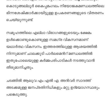
കൊടുങ്ങല്ലൂർ കൈപ്പമംഗലം നിയോജകമണ്ഡലത്തിലെ
ഭിന്നശേഷിക്കാർക്കായിട്ടുള്ള ഉപകരണങ്ങളുടെ വിതരണം
ചെയ്യുന്നുണ്ട്.
സമൂഹത്തിലെ എല്ലാ വിഭാഗങ്ങളുടെയും ക്ഷേമം
ഉൾക്കൊണ്ടുകൊണ്ടുള്ള സമഗ്ര വികസനമാണ്
യഥാർത്ഥ വികസനം. ഇത്തരത്തിലുള്ള ആശയത്തിൽ
നിന്നുമാണ് ചാലക്കുടി പാർലമെൻറ് മണ്ഡലത്തിൽ
ഇതുപോലെയുള്ള കർമ്മപരിപാടികൾ നടത്തുവാൻ
തീരുമാനിച്ചതും.
ചടങ്ങിൽ ആലുവ എം എൽ എ. അൻവർ സാദത്ത്
അടക്കമുള്ള ജനപ്രതിനിധികളും മറ്റു ഉദ്യോഗസ്ഥരും
പങ്കെടുത്തു.