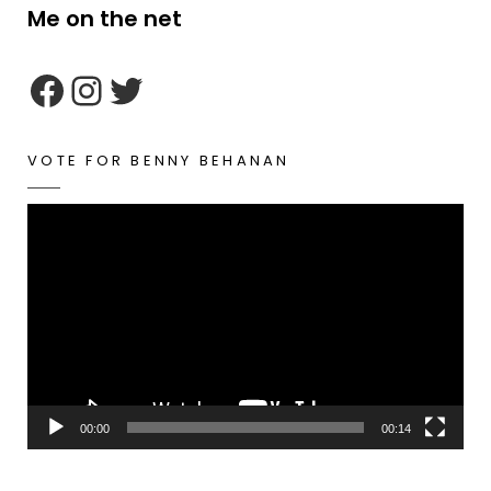
Me on the net
google maps embed zoom
VOTE FOR BENNY BEHANAN
Video
Player
00:00
00:14