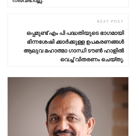
നിർവഹിച്ചു.
NEXT POST
ഒപ്പമുണ്ട് എം പി പദ്ധതിയുടെ ഭാഗമായി
ഭിന്നശേഷി ക്കാർക്കുള്ള ഉപകരണങ്ങൾ
ആലുവ മഹാത്മാ ഗാന്ധി ടൗൺ ഹാളിൽ
വെച്ച് വിതരണം ചെയ്തു.