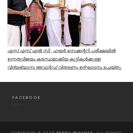
എസ് എസ് എൽ സി , ഹയർ സെക്കന്ററി പരീക്ഷയിൽ
ഉന്നതവിജയം കരസ്ഥമാക്കിയ കുട്ടികൾക്കുള്ള
വിദ്യഭ്യാസ അവാർഡ് വിതരണം ഉദ്ഘാടനം ചെയ്തു.
FACEBOOK
COPYRIGHT © 2026
BENNY BEHANAN
. ALL RIGHTS