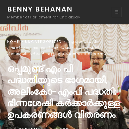
BENNY BEHANAN
Member of Parliament for Chalakudy
HOME
UNCATEGORIZED
ഒപ്പമുണ്ട് എം പി
പദ്ധതിയുടെ ഭാഗമായി, അലിംകോ-എംപി പദ്ധതി:
ഭിന്നശേഷി കർക്കാർക്കുള്ള ഉപകരണങ്ങൾ വിതരണം
ഒപ്പമുണ്ട് എം പി
പദ്ധതിയുടെ ഭാഗമായി,
അലിംകോ-എംപി പദ്ധതി:
ഭിന്നശേഷി കർക്കാർക്കുള്ള
ഉപകരണങ്ങൾ വിതരണം