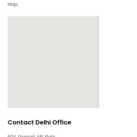
Map:
Contact Delhi Office
google maps embed zoom
504, Gomati, MS Flats,