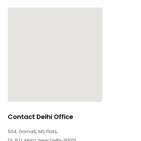
Contact Delhi Office
google maps embed zoom
504, Gomati, MS Flats,
Dr. B.D. Marg, New Delhi-110001