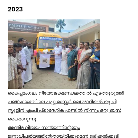
2023
കൈപ്പമംഗലം നിയോജകമണ്ഡലത്തിൽ എടത്തുരുത്തി
പഞ്ചായത്തിലെ പപ്പു മാസ്റ്റർ മെമ്മോറിയൽ യു പി
സ്കൂളിന് എംപി പ്രാദേശിക ഫണ്ടിൽ നിന്നും ഒരു ബസ്
കൈമാറുന്നു.
അന്തിമ വിജയം സത്യത്തിന്റേയും
ജനാധിപത്യത്തിന്റേതായിരിക്കുമെന്ന് ഒരിക്കൽക്കൂടി