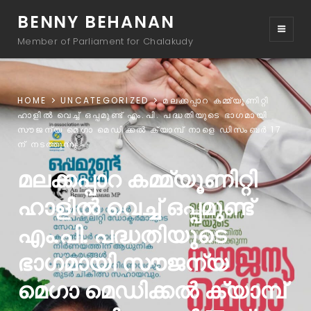
BENNY BEHANAN
Member of Parliament for Chalakudy
HOME
UNCATEGORIZED
മലക്കപ്പാറ കമ്മ്യൂണിറ്റി
ഹാളിൽ വെച്ച് ഒപ്പമുണ്ട് എം.പി. പദ്ധതിയുടെ ഭാഗമായി
സൗജന്യ മെഗാ മെഡിക്കൽ ക്യാമ്പ് നാളെ ഡിസംബർ 17
ന് നടത്തുന്നു.
മലക്കപ്പാറ കമ്മ്യൂണിറ്റി
ഹാളിൽ വെച്ച് ഒപ്പമുണ്ട്
എം.പി. പദ്ധതിയുടെ
ഭാഗമായി സൗജന്യ
മെഗാ മെഡിക്കൽ ക്യാമ്പ്