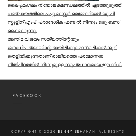
കൈപ്പമംഗലം നിയോജകമണ്ഡലത്തിൽ എടത്തുരുത്തി
പഞ്ചായത്തിലെ പപ്പു മാസ്റ്റർ മെമ്മോറിയൽ യു പി
സ്കൂളിന് എംപി പ്രാദേശിക ഫണ്ടിൽ നിന്നും ഒരു ബസ്
കൈമാറുന്നു.
അന്തിമ വിജയം സത്യത്തിന്റേയും
ജനാധിപത്യത്തിന്റേതായിരിക്കുമെന്ന് ഒരിക്കൽക്കൂടി
തെളിയിക്കുന്നതാണ് രാജ്യത്തെ പരമോന്നത
നീതിപീഠത്തിൽ നിന്നുമുള്ള സുപ്രധാനമായ ഈ വിധി.
FACEBOOK
COPYRIGHT © 2026
BENNY BEHANAN
. ALL RIGHTS