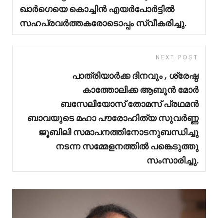
ഖാർഗെയെ കൊച്ചിൻ എയർപോർട്ടിൽ
സഹപ്രവർത്തകരോടൊപ്പം സ്വീകരിച്ചു.
NEXT POST
പാത്രിയാർക്ക ദിനവും , ശ്രേഷ്ഠ
കാത്തോലിക്ക ആബൂൻ മോർ
ബസേലിയോസ് തോമസ് പ്രഥമൻ
ബാവയുടെ മഹാ പൗരോഹിത്യ സുവർണ്ണ
ജൂബിലി സമാപനത്തിനോടനുബന്ധിച്ചു
നടന്ന സമ്മേളനത്തിൽ പങ്കെടുത്തു
സംസാരിച്ചു.