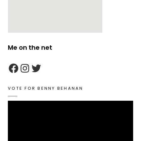
Me on the net
google maps embed zoom
VOTE FOR BENNY BEHANAN
Video
Player