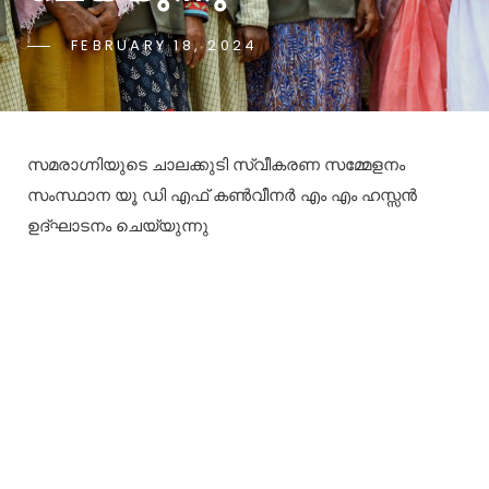
FEBRUARY 18, 2024
സമരാഗ്നിയുടെ ചാലക്കുടി സ്വീകരണ സമ്മേളനം
സംസ്ഥാന യൂ ഡി എഫ് കൺവീനർ എം എം ഹസ്സൻ
ഉദ്ഘാടനം ചെയ്യുന്നു