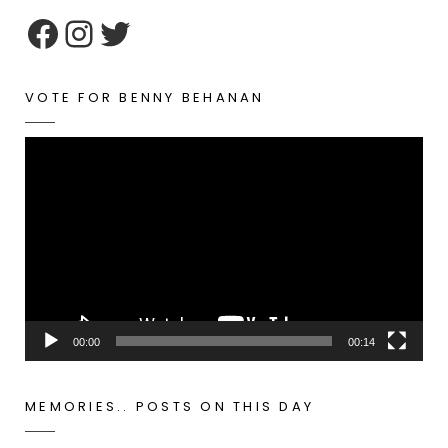
google maps embed zoom
VOTE FOR BENNY BEHANAN
Video
Player
00:00
00:14
MEMORIES.. POSTS ON THIS DAY