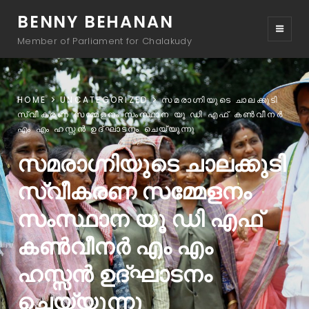
BENNY BEHANAN
Member of Parliament for Chalakudy
HOME
UNCATEGORIZED
സമരാഗ്നിയുടെ ചാലക്കുടി
സ്വീകരണ സമ്മേളനം സംസ്ഥാന യൂ ഡി എഫ് കൺവീനർ
എം എം ഹസ്സൻ ഉദ്ഘാടനം ചെയ്യുന്നു
സമരാഗ്നിയുടെ ചാലക്കുടി
സ്വീകരണ സമ്മേളനം
സംസ്ഥാന യൂ ഡി എഫ്
കൺവീനർ എം എം
ഹസ്സൻ ഉദ്ഘാടനം
ചെയ്യുന്നു