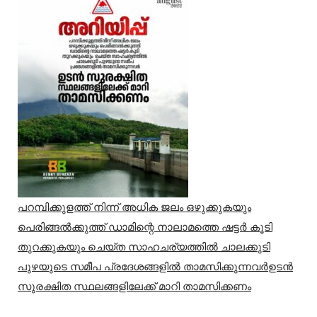
പറമ്പിക്കുളത്ത് നിന്ന് അധിക ജലം ഒഴുക്കുകയും
പെരിങ്ങൽക്കുത്ത് ഡാമിന്റെ നാലാമത്തെ ഷട്ടർ കൂടി
തുറക്കുകയും ചെയ്ത സാഹചര്യത്തിൽ ചാലക്കുടി
പുഴയുടെ സമീപ പ്രദേശങ്ങളിൽ താമസിക്കുന്നവർഉടൻ
സുരക്ഷിത സ്ഥലങ്ങളിലേക്ക് മാറി താമസിക്കണം