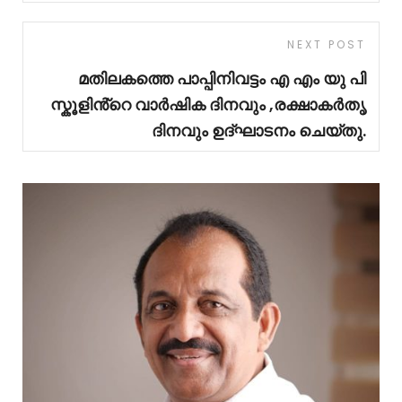
NEXT POST
മതിലകത്തെ പാപ്പിനിവട്ടം എ എം യു പി
സ്കൂളിൻ്റെ വാർഷിക ദിനവും ,രക്ഷാകർതൃ
ദിനവും ഉദ്ഘാടനം ചെയ്തു.