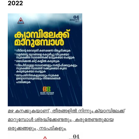
2022
മഴ കനക്കുകയാണ് , തീരങ്ങളിൽ നിന്നും ക്യാമ്പിലേക്ക്
മാറുമ്പോൾ ശ്രദ്ധിക്കേണ്ടതും , കരുതേണ്ടതുമായ
ഒരുക്കങ്ങളും , നടപടികളും.