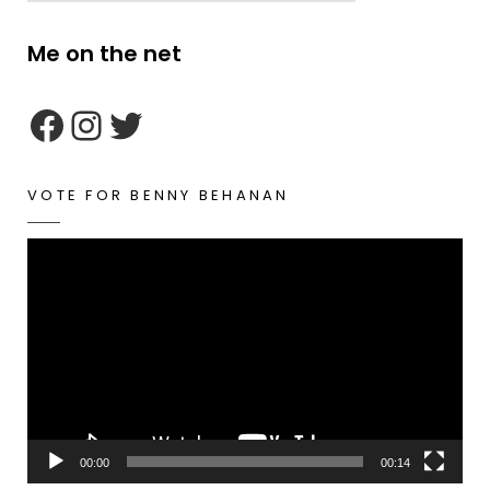
Me on the net
google maps embed zoom
VOTE FOR BENNY BEHANAN
Video
Player
00:00
00:14