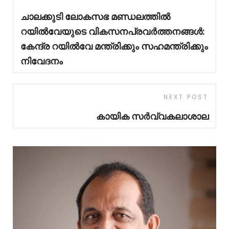
ചാലക്കുടി ലോകസഭ മണ്ഡലത്തിൽ
റയിൽവേയുടെ വികസനപ്രവർത്തനങ്ങൾ:
കേന്ദ്ര റയിൽവേ മന്ത്രിക്കും സഹമന്ത്രിക്കും
നിവേദനം
NEXT POST
കായിക സർവ്വകലാശാല