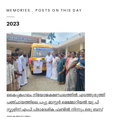
MEMORIES.. POSTS ON THIS DAY
2023
കൈപ്പമംഗലം നിയോജകമണ്ഡലത്തിൽ എടത്തുരുത്തി
പഞ്ചായത്തിലെ പപ്പു മാസ്റ്റർ മെമ്മോറിയൽ യു പി
സ്കൂളിന് എംപി പ്രാദേശിക ഫണ്ടിൽ നിന്നും ഒരു ബസ്
കൈമാറുന്നു.