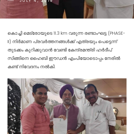
JULY 4, 2019
കൊച്ചി മെട്രോയുടെ 11.3 km വരുന്ന രണ്ടാംഘട്ട (PHASE-
II) നിർമാണ പ്രവർത്തനങ്ങൾക്ക് എത്രയും പെട്ടെന്ന്
തുടക്കം കുറിക്കുവാൻ വേണ്ടി കേന്ദ്രമന്ത്രി ഹർദീപ്
സിങ്ങിനെ ഹൈബി ഈഡൻ എംപിയോടൊപ്പം നേരിൽ
കണ്ട് നിവേദനം നൽകി.