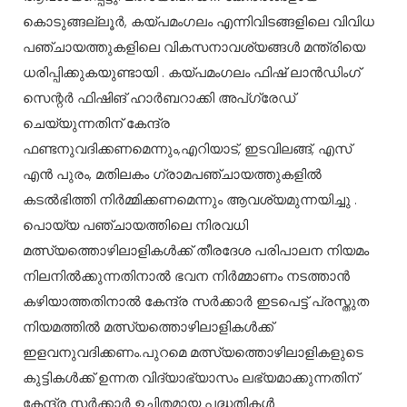
കൊടുങ്ങല്ലൂർ, കയ്പമംഗലം എന്നിവിടങ്ങളിലെ വിവിധ
പഞ്ചായത്തുകളിലെ വികസനാവശ്യങ്ങൾ മന്ത്രിയെ
ധരിപ്പിക്കുകയുണ്ടായി . കയ്പമംഗലം ഫിഷ് ലാൻഡിംഗ്
സെന്റർ ഫിഷിങ് ഹാർബറാക്കി അപ്ഗ്രേഡ്
ചെയ്യുന്നതിന് കേന്ദ്ര
ഫണ്ടനുവദിക്കണമെന്നും,എറിയാട്, ഇടവിലങ്ങ്, എസ്
എൻ പുരം, മതിലകം ഗ്രാമപഞ്ചായത്തുകളിൽ
കടൽഭിത്തി നിർമ്മിക്കണമെന്നും ആവശ്യമുന്നയിച്ചു .
പൊയ്യ പഞ്ചായത്തിലെ നിരവധി
മത്സ്യത്തൊഴിലാളികൾക്ക് തീരദേശ പരിപാലന നിയമം
നിലനിൽക്കുന്നതിനാൽ ഭവന നിർമ്മാണം നടത്താൻ
കഴിയാത്തതിനാൽ കേന്ദ്ര സർക്കാർ ഇടപെട്ട് പ്രസ്തുത
നിയമത്തിൽ മത്സ്യത്തൊഴിലാളികൾക്ക്
ഇളവനുവദിക്കണം.പുറമെ മത്സ്യത്തൊഴിലാളികളുടെ
കുട്ടികൾക്ക് ഉന്നത വിദ്യാഭ്യാസം ലഭ്യമാക്കുന്നതിന്
കേന്ദ്ര സർക്കാർ ഉചിതമായ പദ്ധതികൾ