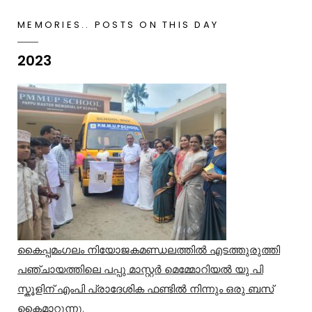
MEMORIES.. POSTS ON THIS DAY
2023
കൈപ്പമംഗലം നിയോജകമണ്ഡലത്തിൽ എടത്തുരുത്തി
പഞ്ചായത്തിലെ പപ്പു മാസ്റ്റർ മെമ്മോറിയൽ യു പി
സ്കൂളിന് എംപി പ്രാദേശിക ഫണ്ടിൽ നിന്നും ഒരു ബസ്
കൈമാറുന്നു.