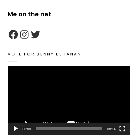
Me on the net
google maps embed zoom
VOTE FOR BENNY BEHANAN
Video
Player
00:00
00:14