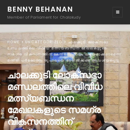
BENNY BEHANAN
Member of Parliament for Chalakudy
HOME
UNCATEGORIZED
ചാലക്കുടി ലോക്സഭാ
മണ്ഡലത്തിലെ വിവിധ മത്സ്യബന്ധന മേഖലകളുടെ
സമഗ്ര വികസനത്തിന് കേന്ദ്രസഹായം ലഭ്യമാക്കണമെന്ന്
മന്ത്രി പർഷോത്തം രൂപാലയെ നേരിൽക്കണ്ട് ആവശ്യപ്പെട്ടു
ചാലക്കുടി ലോക്സഭാ
മണ്ഡലത്തിലെ വിവിധ
മത്സ്യബന്ധന
മേഖലകളുടെ സമഗ്ര
വികസനത്തിന്