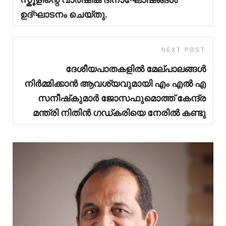
ഉദ്ഘാടനം ചെയ്തു.
NEXT POST
ദേശീയപാതകളിൽ മേല്പാലങ്ങൾ
നിർമ്മിക്കാൻ ആവശ്യവുമായി എം എൽ എ
സനീഷ്‌കുമാർ ജോസഫുമൊത്ത് കേന്ദ്ര
മന്ത്രി നിതിൻ ഗഡ്കരിയെ നേരിൽ കണ്ടു