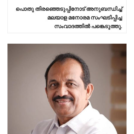
പൊതു തിരഞ്ഞെടുപ്പിനോട് അനുബന്ധിച്ച്
മലയാള മനോരമ സംഘടിപ്പിച്ച
സംവാദത്തിൽ പങ്കെടുത്തു.