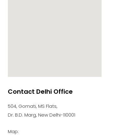
Contact Delhi Office
google maps embed zoom
504, Gomati, MS Flats,
Dr. B.D. Marg, New Delhi-110001
Map: