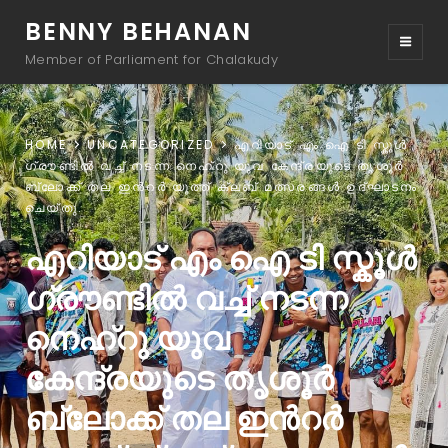
BENNY BEHANAN
Member of Parliament for Chalakudy
HOME
UNCATEGORIZED
എറിയാട് എം ഐ ടി സ്കൂൾ
ഗ്രൗണ്ടിൽ വച്ച് നടന്ന നെഹ്റു യുവ കേന്ദ്രയുടെ തൃശൂർ
ബ്ലോക്ക് തല ഇൻറർ യൂത്ത് ക്ലബ് മത്സരങ്ങൾ ഉദ്ഘാടനം
ചെയ്തു.
എറിയാട് എം ഐ ടി സ്കൂൾ
ഗ്രൗണ്ടിൽ വച്ച് നടന്ന
നെഹ്റു യുവ
കേന്ദ്രയുടെ തൃശൂർ
ബ്ലോക്ക് തല ഇൻറർ