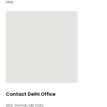
Map:
Contact Delhi Office
google maps embed zoom
504, Gomati, MS Flats,