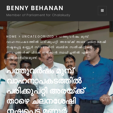
BENNY BEHANAN
Member of Parliament for Chalakudy
HOME
UNCATEGORIZED
പത്തുവർഷം മുമ്പ്
വാഹനാപകടത്തിൽ പരിക്കുപറ്റി അരയ്ക്ക് താഴെ ചലനശേഷി
നഷ്ടപ്പെട്ട മണ്ണൂർ സ്വദേശിനി ബബിത സതീഷിനിന്റെ
സ്വപ്നങ്ങൾക്ക് ചിറക് നൽകാൻ സാധിച്ചതിൽ ഏറെ
ചാരിതാർഥ്യമുണ്ട്..
പത്തുവർഷം മുമ്പ്
വാഹനാപകടത്തിൽ
പരിക്കുപറ്റി അരയ്ക്ക്
താഴെ ചലനശേഷി
നഷ്ടപ്പെട്ട മണ്ണൂർ