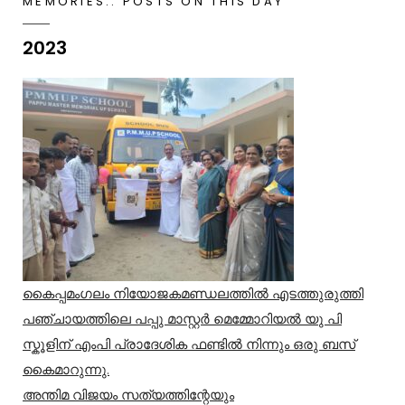
MEMORIES.. POSTS ON THIS DAY
2023
കൈപ്പമംഗലം നിയോജകമണ്ഡലത്തിൽ എടത്തുരുത്തി
പഞ്ചായത്തിലെ പപ്പു മാസ്റ്റർ മെമ്മോറിയൽ യു പി
സ്കൂളിന് എംപി പ്രാദേശിക ഫണ്ടിൽ നിന്നും ഒരു ബസ്
കൈമാറുന്നു.
അന്തിമ വിജയം സത്യത്തിന്റേയും