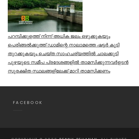
പറമ്പിക്കുളത്ത് നിന്ന് അധിക ജലം ഒഴുക്കുകയും
പെരിങ്ങൽക്കുത്ത് ഡാമിന്റെ നാലാമത്തെ ഷട്ടർ കൂടി
തുറക്കുകയും ചെയ്ത സാഹചര്യത്തിൽ ചാലക്കുടി
പുഴയുടെ സമീപ പ്രദേശങ്ങളിൽ താമസിക്കുന്നവർഉടൻ
സുരക്ഷിത സ്ഥലങ്ങളിലേക്ക് മാറി താമസിക്കണം
FACEBOOK