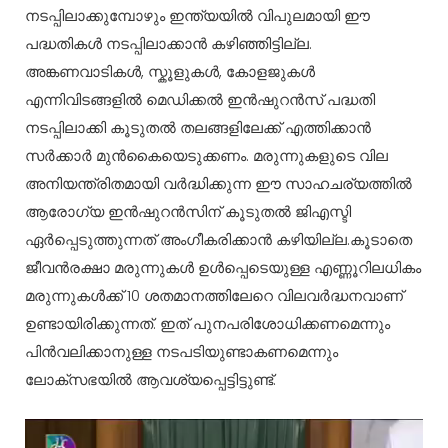
നടപ്പിലാക്കുമ്പോഴും ഇന്ത്യയിൽ വിപുലമായി ഈ
പദ്ധതികൾ നടപ്പിലാക്കാൻ കഴിഞ്ഞിട്ടില്ല.
അങ്കണവാടികൾ, സ്കൂളുകൾ, കോളജുകൾ
എന്നിവിടങ്ങളിൽ മെഡിക്കൽ ഇൻഷുറൻസ് പദ്ധതി
നടപ്പിലാക്കി കൂടുതൽ തലങ്ങളിലേക്ക് എത്തിക്കാൻ
സർക്കാർ മുൻകൈയെടുക്കണം.
മരുന്നുകളുടെ വില
അനിയന്ത്രിതമായി വർദ്ധിക്കുന്ന ഈ സാഹചര്യത്തിൽ
ആരോഗ്യ ഇൻഷുറൻസിന് കൂടുതൽ ജിഎസ്ടി
ഏർപ്പെടുത്തുന്നത് അംഗീകരിക്കാൻ കഴിയില്ല.കൂടാതെ
ജീവൻരക്ഷാ മരുന്നുകൾ ഉൾപ്പെടെയുള്ള എണ്ണൂറിലധികം
മരുന്നുകൾക്ക് 10 ശതമാനത്തിലേറെ വിലവർദ്ധനവാണ്
ഉണ്ടായിരിക്കുന്നത്. ഇത് പുനപരിശോധിക്കണമെന്നും
പിൻവലിക്കാനുള്ള നടപടിയുണ്ടാകണമെന്നും
ലോക്സഭയിൽ ആവശ്യപ്പെട്ടിട്ടുണ്ട്.