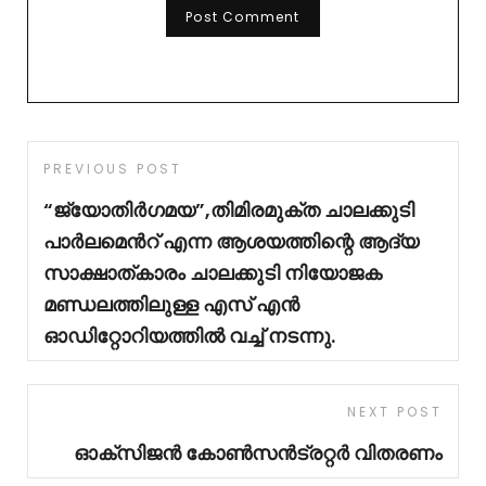
PREVIOUS POST
“ജ്യോതിർഗമയ”,തിമിരമുക്ത ചാലക്കുടി
പാർലമെൻറ് എന്ന ആശയത്തിന്റെ ആദ്യ
സാക്ഷാത്കാരം ചാലക്കുടി നിയോജക
മണ്ഡലത്തിലുള്ള എസ് എൻ
ഓഡിറ്റോറിയത്തിൽ വച്ച് നടന്നു.
NEXT POST
ഓക്സിജൻ കോൺസൻട്രറ്റർ വിതരണം