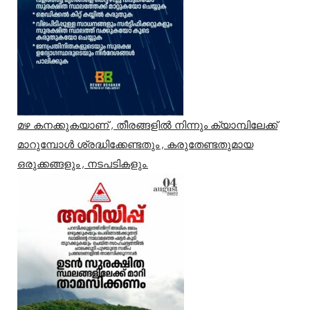
മഴ കനക്കുകയാണ് , തീരങ്ങളിൽ നിന്നും ക്യാമ്പിലേക്ക്
മാറുമ്പോൾ ശ്രദ്ധിക്കേണ്ടതും , കരുതേണ്ടതുമായ
ഒരുക്കങ്ങളും , നടപടികളും.