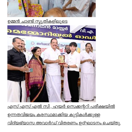
ഉമ്മൻ ചാണ്ടി സ്മൃതികളിലൂടെ
എസ് എസ് എൽ സി , ഹയർ സെക്കന്ററി പരീക്ഷയിൽ
ഉന്നതവിജയം കരസ്ഥമാക്കിയ കുട്ടികൾക്കുള്ള
വിദ്യഭ്യാസ അവാർഡ് വിതരണം ഉദ്ഘാടനം ചെയ്തു.