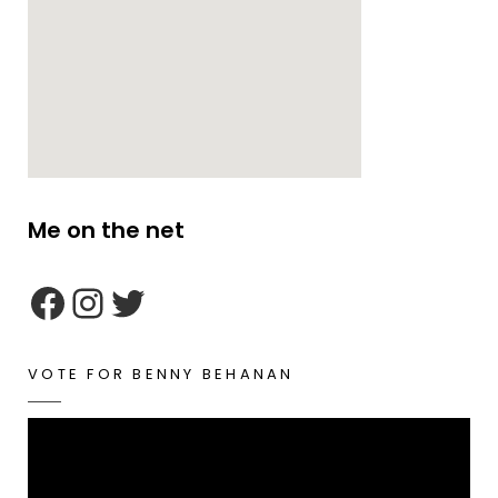
Me on the net
google maps embed zoom
VOTE FOR BENNY BEHANAN
Video
Player